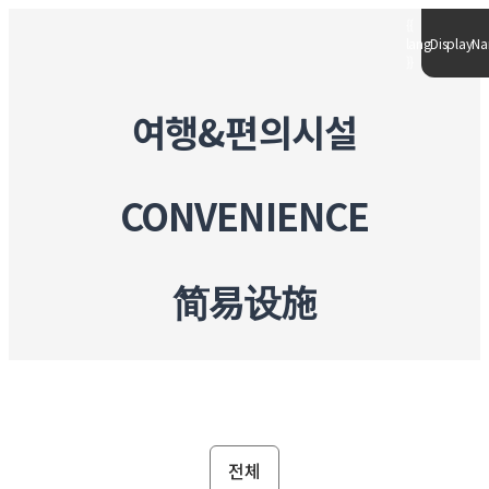
{{
langDisplayNa
}}
여행&편의시설
CONVENIENCE
简易设施
전체